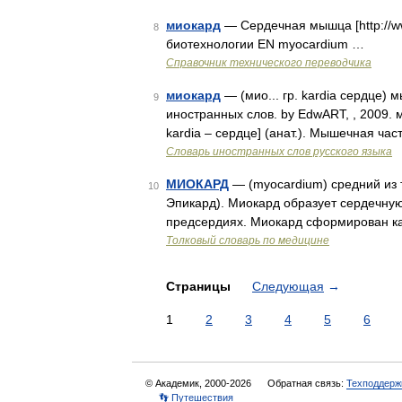
миокард
— Сердечная мышца [http://w
8
биотехнологии EN myocardium …
Справочник технического переводчика
миокард
— (мио... гр. kardia сердце)
9
иностранных слов. by EdwART, , 2009.
kardia – сердце] (анат.). Мышечная ча
Словарь иностранных слов русского языка
МИОКАРД
— (myocardium) средний из т
10
Эпикард). Миокард образует сердечную
предсердиях. Миокард сформирован 
Толковый словарь по медицине
Страницы
Следующая
→
1
2
3
4
5
6
© Академик, 2000-2026
Обратная связь:
Техподдерж
👣 Путешествия