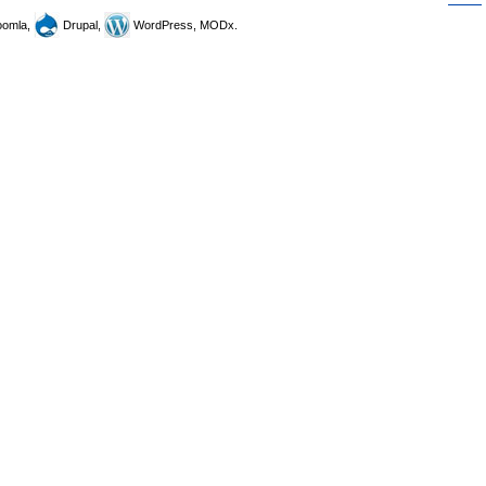
omla,
Drupal,
WordPress, MODx.