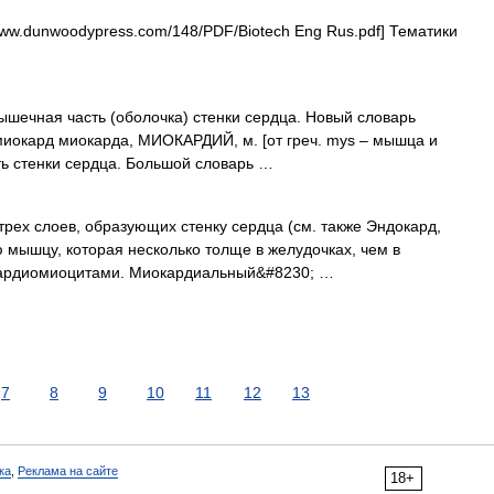
ww.dunwoodypress.com/148/PDF/Biotech Eng Rus.pdf] Тематики
 мышечная часть (оболочка) стенки сердца. Новый словарь
 миокард миокарда, МИОКАРДИЙ, м. [от греч. mys – мышца и
сть стенки сердца. Большой словарь …
рех слоев, образующих стенку сердца (см. также Эндокард,
 мышцу, которая несколько толще в желудочках, чем в
кардиомиоцитами. Миокардиальный&#8230; …
7
8
9
10
11
12
13
ка
,
Реклама на сайте
18+