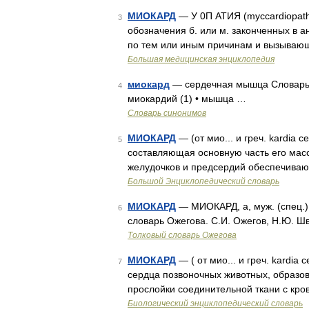
МИОКАРД
— У 0П АТИЯ (myccardiopath
3
обозначения б. или м. законченных в 
по тем или иным причинам и вызываю
Большая медицинская энциклопедия
миокард
— сердечная мышца Словарь р
4
миокардий (1) • мышца …
Словарь синонимов
МИОКАРД
— (от мио... и греч. kardia
5
составляющая основную часть его мас
желудочков и предсердий обеспечива
Большой Энциклопедический словарь
МИОКАРД
— МИОКАРД, а, муж. (спец.)
6
словарь Ожегова. С.И. Ожегов, Н.Ю. Ш
Толковый словарь Ожегова
МИОКАРД
— ( от мио... и греч. kardia
7
сердца позвоночных животных, образов
прослойки соединительной ткани с к
Биологический энциклопедический словарь