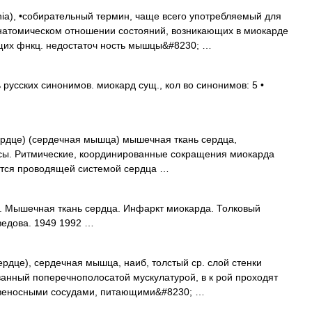
ia), •собирательный термин, чаще всего употребляемый для
анатомическом отношении состояний, возникающих в миокарде
щих фнкц. недостаточ ность мышцы&#8230; …
усских синонимов. миокард сущ., кол во синонимов: 5 •
 сердце) (сердечная мышца) мышечная ткань сердца,
сы. Ритмические, координированные сокращения миокарда
ются проводящей системой сердца …
. Мышечная ткань сердца. Инфаркт миокарда. Толковый
ведова. 1949 1992 …
 сердце), сердечная мышца, наиб, толстый ср. слой стенки
анный поперечнополосатой мускулатурой, в к рой проходят
ровеносными сосудами, питающими&#8230; …