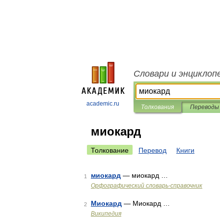
Словари и энциклоп
academic.ru
Толкования
Переводы
миокард
Толкование
Перевод
Книги
миокард
— миокард …
1
Орфографический словарь-справочник
Миокард
— Миокард …
2
Википедия